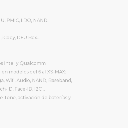
 PMU, PMIC, LDO, NAND…
t, iCopy, DFU Box…
nes Intel y Qualcomm.
e en modelos del 6 al XS-MAX:
a, Wifi, Audio, NAND, Baseband,
ch-ID, Face-ID, I2C…
 Tone, activación de baterías y