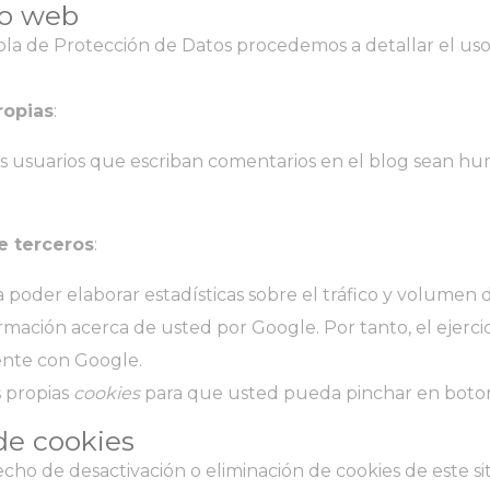
io web
ñola de Protección de Datos procedemos a detallar el us
ropias
:
los usuarios que escriban comentarios en el blog sean h
e terceros
:
 poder elaborar estadísticas sobre el tráfico y volumen de 
rmación acerca de usted por Google. Por tanto, el ejerc
nte con Google.
s propias
cookies
para que usted pueda pinchar en boton
de cookies
o de desactivación o eliminación de cookies de este siti