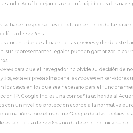
é usando.
Aquí le dejamos una guía rápida para los nav
s se hacen responsables ni del contenido ni de la veraci
política de
cookies
.
tas encargadas de almacenar las
cookies
y desde este lu
 ni sus representantes legales pueden garantizar la cor
res.
ookies
para que el navegador no olvide su decisión de no
ytics, esta empresa almacena las
cookies
en servidores 
n los casos en los que sea necesario para el funcionamien
cción IP. Google Inc. es una compañía adherida al Acu
ados con un nivel de protección acorde a la normativa eu
a información sobre el uso que Google da a las cookies
le 
e esta política de
cookies
no dude en comunicarse con no