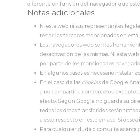
diferente en función del navegador que est
Notas adicionales
Ni esta web ni sus representantes legale
tener los terceros mencionados en esta 
Los navegadores web son las herramien
desactivación de las mismas. Ni esta web
por parte de los mencionados navegado
En algunos casos es necesario instalar
c
En el caso de las
cookies
de Google Anal
a no compartirla con terceros, excepto e
efecto. Según Google no guarda su dire
todos los datos transferidos serán trat
a este respecto
en este enlace
. Si dese
Para cualquier duda o consulta acerca d