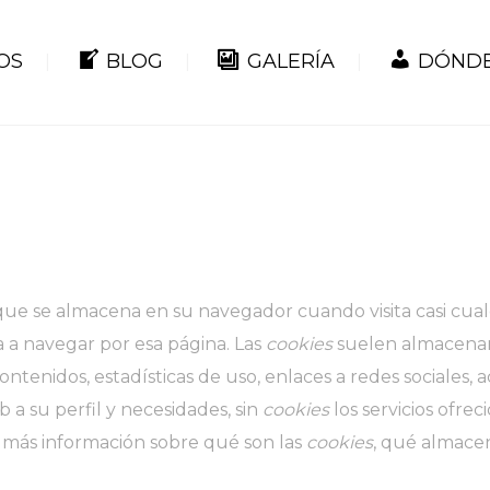
OS
BLOG
GALERÍA
DÓNDE
ue se almacena en su navegador cuando visita casi cual
a a navegar por esa página. Las
cookies
suelen almacenar 
ntenidos, estadísticas de uso, enlaces a redes sociales, a
 a su perfil y necesidades, sin
cookies
los servicios ofre
más información sobre qué son las
cookies
, qué almacen