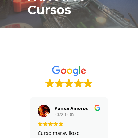
Cursos
Punxa Amoros
2022-12-05
Curso maravilloso
Si está