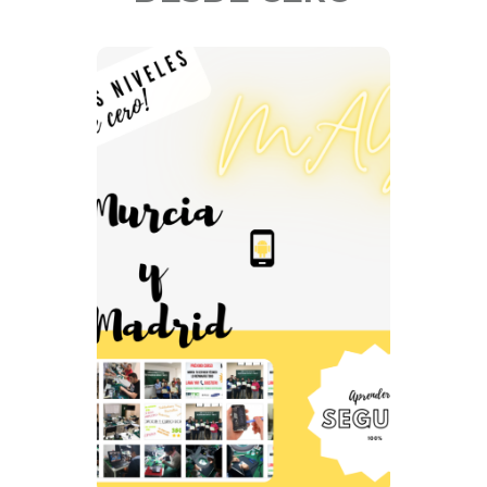
CURSO
INTERMEDIO
DESDE CERO
Si estas buscando el curso
más completo para
aprender a reparar todo tipo
de teléfonos móviles y
tablets este es tu sitio. Desde
Expertic nos hemos
propuesto ofrecer la MEJOR
formación en este sentido.
Más información