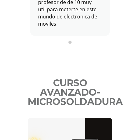
profesor de de 10 muy
hacer e
util para meterte en este
pensar
mundo de electronica de
oportu
moviles
irrepet
experie
super 
aprend
directo
maravil
de 10! 
conoci
CURSO
podrías
domina
AVANZADO-
aprend
MICROSOLDADURA
cosas p
este m
enseña
centros
CURSO
placer 
AVANZADO
mejores