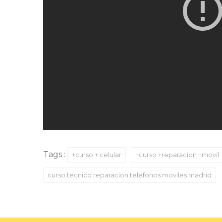
Tags :
+curso + celular
+curso +reparacion +movil
curso tecnico reparacion telefonos moviles madrid