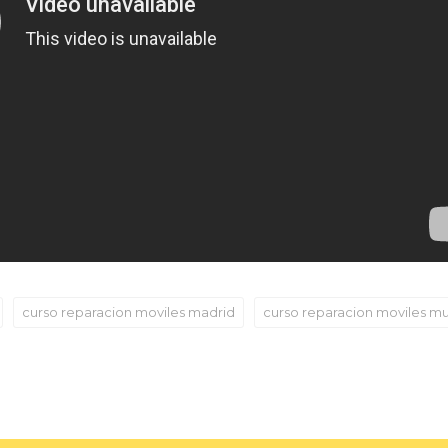
curso reparacion moviles madrid
curso reparacion moviles mu