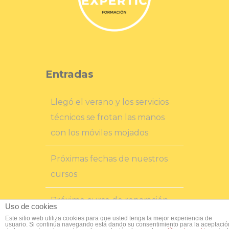
Entradas
Llegó el verano y los servicios
técnicos se frotan las manos
con los móviles mojados
Próximas fechas de nuestros
cursos
Próximo curso de reparación
Uso de cookies
de telefonía móvil en Murcia
Este sitio web utiliza cookies para que usted tenga la mejor experiencia de
usuario. Si continúa navegando está dando su consentimiento para la aceptació
616578741 (también
Contacta con nosotros