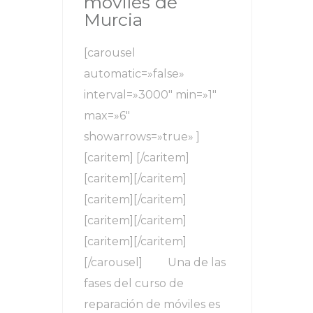
móviles de
Murcia
[carousel
automatic=»false»
interval=»3000″ min=»1″
max=»6″
showarrows=»true» ]
[caritem] [/caritem]
[caritem][/caritem]
[caritem][/caritem]
[caritem][/caritem]
[caritem][/caritem]
[/carousel] Una de las
fases del curso de
reparación de móviles es