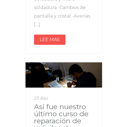
soldadura -Cambios de
pantalla y cristal -Averías
[…]
LEE MAS
27 Abr
Así fue nuestro
último curso de
reparación de