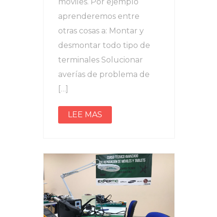
móviles. Por ejemplo
aprenderemos entre
otras cosas a: Montar y
desmontar todo tipo de
terminales Solucionar
averías de problema de
[…]
LEE MAS