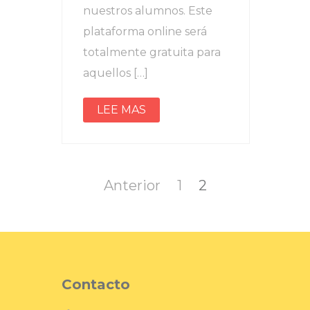
nuestros alumnos. Este
plataforma online será
totalmente gratuita para
aquellos […]
LEE MAS
Navegación
de
Página
Página
Anterior
1
2
entradas
Contacto