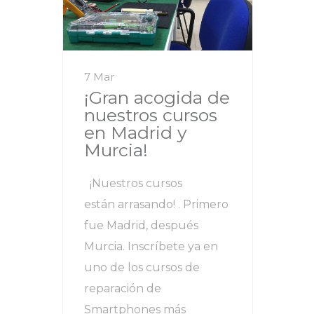
7 Mar
¡Gran acogida de
nuestros cursos
en Madrid y
Murcia!
¡Nuestros cursos
están arrasando! . Primero
fue Madrid, después
Murcia. Inscríbete ya en
uno de los cursos de
reparación de
Smartphones más