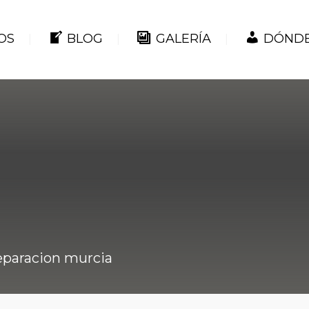
OS
BLOG
GALERÍA
DÓNDE
eparacion murcia