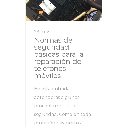
23 Nov
Normas de
seguridad
básicas para la
reparación de
teléfonos
móviles
En esta entrada
aprenderás algunos
procedimientos de
seguridad. Como en toda
profesión hay ciertos