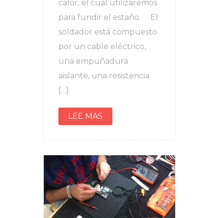
calor, el cual utilizaremos
para fundir el estaño. El
soldador está compuesto
por un cable eléctrico,
una empuñadura
aislante, una resistencia
[…]
LEE MAS