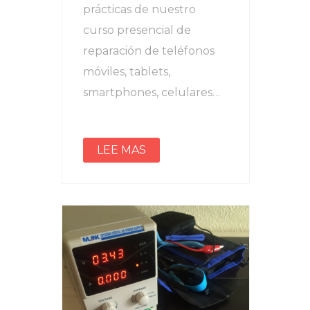
prácticas de nuestro
curso presencial de
reparación de teléfonos
móviles, tablets,
smartphones, celulares…
LEE MAS