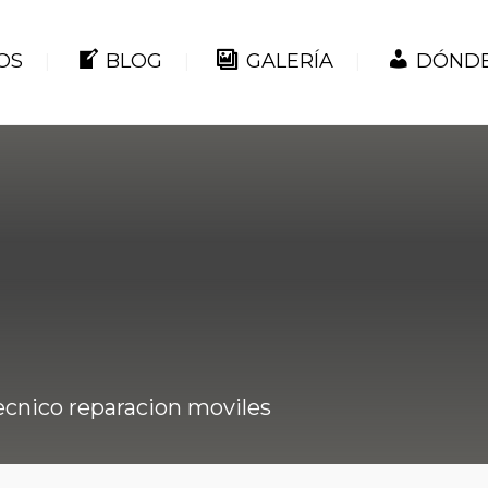
OS
BLOG
GALERÍA
DÓNDE
ecnico reparacion moviles