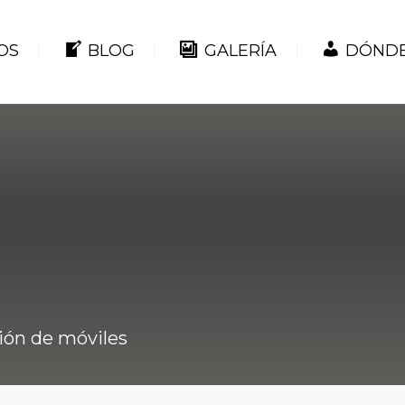
OS
BLOG
GALERÍA
DÓNDE
ión de móviles