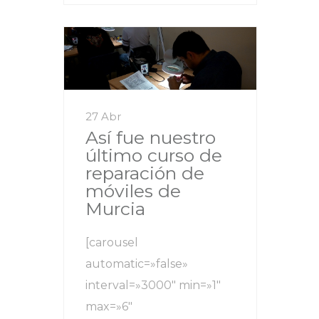
27 Abr
Así fue nuestro
último curso de
reparación de
móviles de
Murcia
[carousel
automatic=»false»
interval=»3000″ min=»1″
max=»6″