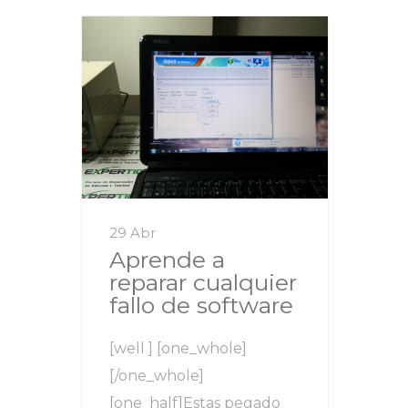
29 Abr
Aprende a
reparar cualquier
fallo de software
[well ] [one_whole]
[/one_whole]
[one_half]Estas pegado