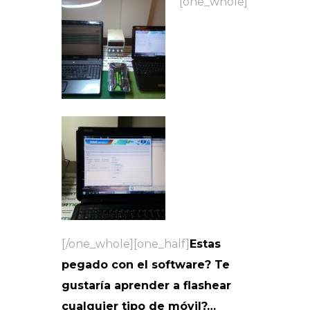
[one_whole]
[/one_whole][one_half]
Estas
pegado con el software? Te
gustaría aprender a flashear
cualquier tipo de móvil?…