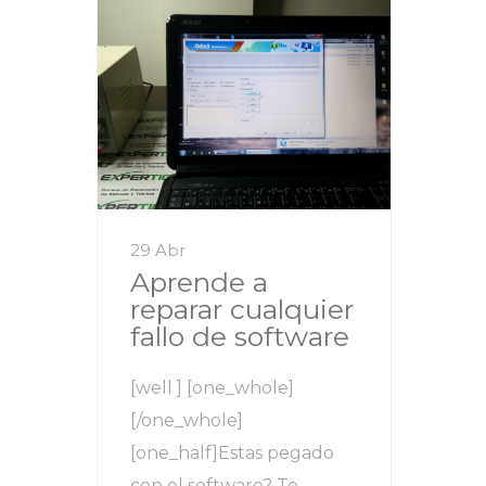
29 Abr
Aprende a
reparar cualquier
fallo de software
[well ] [one_whole]
[/one_whole]
[one_half]Estas pegado
con el software? Te